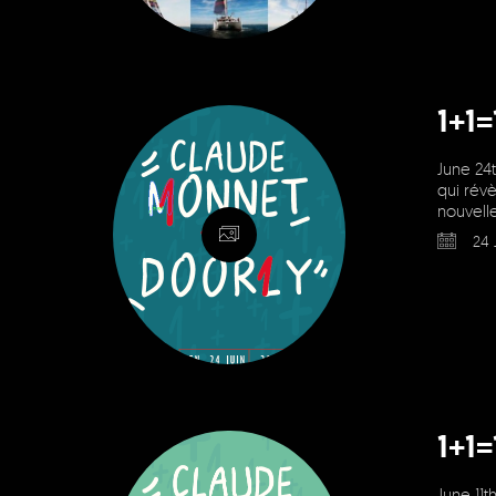
1+1
June 24t
qui révè
nouvell
24 
1+1
June 11