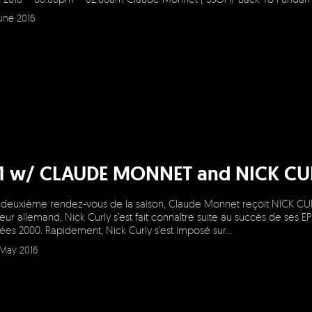
June 2016
=1 w/ CLAUDE MONNET and NICK CU
deuxième rendez-vous de la saison, Claude Monnet reçoit NICK CURLY 
ur allemand, Nick Curly s’est fait connaître suite au succès de ses
ées 2000. Rapidement, Nick Curly s’est imposé sur…
May 2016