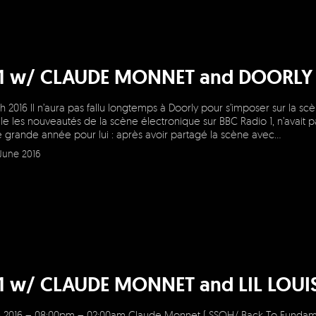
=1 w/ CLAUDE MONNET and DOORLY
h 2016 Il n’aura pas fallu longtemps à Doorly pour s’imposer sur la s
le les nouveautés de la scène électronique sur BBC Radio 1, n’avait p
e grande année pour lui : après avoir partagé la scène avec…
June 2016
=1 w/ CLAUDE MONNET and LIL LOUI
th 2016 – 08:00pm – 02:00am Claude Monnet ( SSOH/ Back To Fundamen