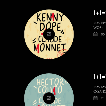
1+1
May 19t
WORK)
06 
1+1
May 6th
CREATI
26 