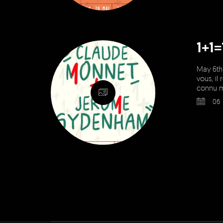
1+1
May 6th 
vous, i
connu m
06 