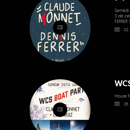
Samedi 
3 de ce
FERRER 
02 
WCS
House M
26 