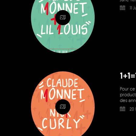
11 
1+1
Pour ce 
producte
des ann
20 