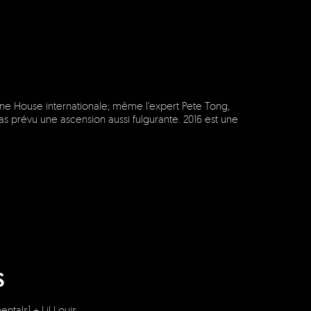
cène House internationale; même l’expert Pete Tong,
as prévu une ascension aussi fulgurante. 2016 est une
S
tals) + Lil Louis