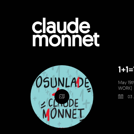
1+1
May 19t
WORK)
03 